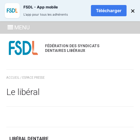
ADHÉREZ
RECH
FSDL - App mobile
×
Télécharger
L'app pour tous les adhérents
SE
MENU
CONNECTE
À LA
FÉDÉRATION DES SYNDICATS
DENTAIRES LIBÉRAUX
ZONE
ADHÉRENT
ACCUEIL
/ ESPACE PRESSE
Le libéral
LIBÉRAL DENTAIRE