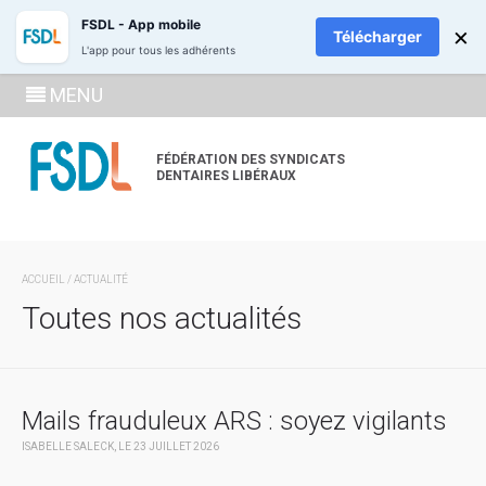
ADHÉREZ
RECH
FSDL - App mobile
×
Télécharger
L'app pour tous les adhérents
SE
MENU
CONNECTE
À LA
FÉDÉRATION DES SYNDICATS
DENTAIRES LIBÉRAUX
ZONE
ADHÉRENT
ACCUEIL
/ ACTUALITÉ
Toutes nos actualités
Mails frauduleux ARS : soyez vigilants
ISABELLE SALECK, LE 23 JUILLET 2026