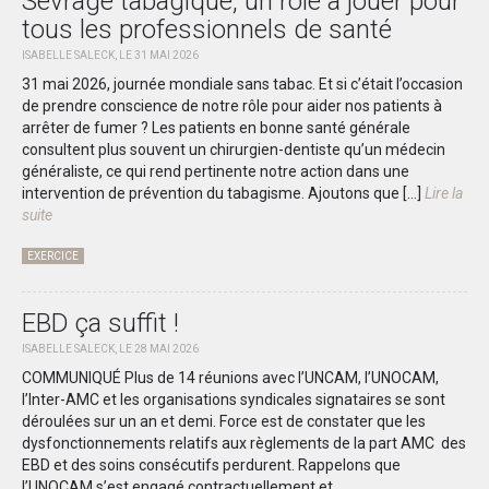
Sevrage tabagique, un rôle à jouer pour
tous les professionnels de santé
ISABELLE SALECK, LE 31 MAI 2026
31 mai 2026, journée mondiale sans tabac. Et si c’était l’occasion
de prendre conscience de notre rôle pour aider nos patients à
arrêter de fumer ? Les patients en bonne santé générale
consultent plus souvent un chirurgien-dentiste qu’un médecin
généraliste, ce qui rend pertinente notre action dans une
intervention de prévention du tabagisme. Ajoutons que […]
Lire la
suite
EXERCICE
EBD ça suffit !
ISABELLE SALECK, LE 28 MAI 2026
COMMUNIQUÉ Plus de 14 réunions avec l’UNCAM, l’UNOCAM,
l’Inter-AMC et les organisations syndicales signataires se sont
déroulées sur un an et demi. Force est de constater que les
dysfonctionnements relatifs aux règlements de la part AMC des
EBD et des soins consécutifs perdurent. Rappelons que
l’UNOCAM s’est engagé contractuellement et