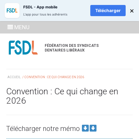
ADHÉREZ
RECH
FSDL - App mobile
×
Télécharger
L'app pour tous les adhérents
SE
MENU
CONNECTE
À LA
FÉDÉRATION DES SYNDICATS
DENTAIRES LIBÉRAUX
ZONE
ADHÉRENT
ACCUEIL
/ CONVENTION : CE QUI CHANGE EN 2026
Convention : Ce qui change en
2026
Télécharger notre mémo