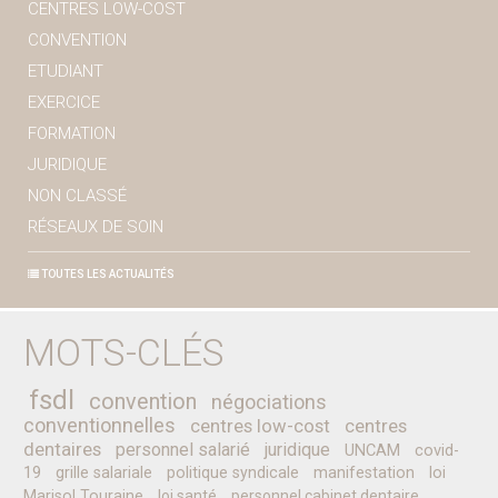
CENTRES LOW-COST
CONVENTION
ETUDIANT
EXERCICE
FORMATION
JURIDIQUE
NON CLASSÉ
RÉSEAUX DE SOIN
TOUTES LES ACTUALITÉS
MOTS-CLÉS
fsdl
convention
négociations
conventionnelles
centres low-cost
centres
dentaires
personnel salarié
juridique
UNCAM
covid-
19
grille salariale
politique syndicale
manifestation
loi
Marisol Touraine
loi santé
personnel cabinet dentaire