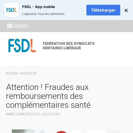
ADHÉREZ
RECH
FSDL - App mobile
×
Télécharger
L'app pour tous les adhérents
SE
MENU
CONNECTE
À LA
FÉDÉRATION DES SYNDICATS
DENTAIRES LIBÉRAUX
ZONE
ADHÉRENT
ACCUEIL
/
ACTUALITÉ
Attention ! Fraudes aux
remboursements des
complémentaires santé
ISABELLE SALECK, LE 21 JUILLET 2022