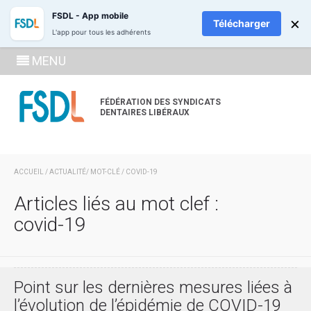
ADHÉREZ
RECH
FSDL - App mobile
×
Télécharger
L'app pour tous les adhérents
SE
MENU
CONNECTE
À LA
FÉDÉRATION DES SYNDICATS
DENTAIRES LIBÉRAUX
ZONE
ADHÉRENT
ACCUEIL
/
ACTUALITÉ
/ MOT-CLÉ / COVID-19
Articles liés au mot clef :
covid-19
Point sur les dernières mesures liées à
l’évolution de l’épidémie de COVID-19