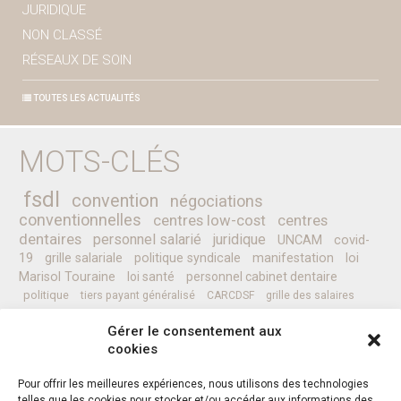
JURIDIQUE
NON CLASSÉ
RÉSEAUX DE SOIN
TOUTES LES ACTUALITÉS
MOTS-CLÉS
fsdl
convention
négociations
conventionnelles
centres low-cost
centres
dentaires
personnel salarié
juridique
UNCAM
covid-
19
grille salariale
politique syndicale
manifestation
loi
Marisol Touraine
loi santé
personnel cabinet dentaire
politique
tiers payant généralisé
CARCDSF
grille des salaires
CLESI
Ministre de la Santé
pessoa
programme
prévention
Gérer le consentement aux
complémentaires santé
secret médical
sénat
CCAM
Nicolas REVEL
cookies
professionnels de santé
Pour offrir les meilleures expériences, nous utilisons des technologies
telles que les cookies pour stocker et/ou accéder aux informations des