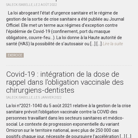
SALECK.ISABELLE, LE 2 AOÛT 2022
La loi abrogeant l’état d’urgence sanitaire et le régime de
gestion de la sortie de crise sanitaire a été publiée au Journal
Officiel. Elle met un terme aux régimes d’exception contre
l’épidémie de Covid-19 (confinement, port du masque
obligatoire, couvre-feu…). La loi donne à la Haute autorité de
santé (HAS) la possibilité de s’autosaisir ou […]
[...]
Lire la suite
EXERCICE
Covid-19 : intégration de la dose de
rappel dans l’obligation vaccinale des
chirurgiens-dentistes
SALECK.ISABELLE, LE 5 JANVIER 2022
La loi n°2021-1040 du 5 août 2021 relative à la gestion de la crise
sanitaire prévoit l’obligation vaccinale contre la COVID des
personnes travaillant dans les secteurs sanitaires et médico-
social. Le contexte de progression exponentielle du variant
Omicron sur le territoire national, avec plus de 250 000 cas
positifs chaque jour, nécessite de poursuivre l’accélération […]
[...]