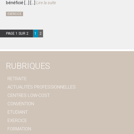
bénéficié […]
[...]
Lire la suite
EXERCICE
PAGE 1 SUR 2
1
2
RUBRIQUES
RETRAITE
ACTUALITÉS PROFESSIONNELLES
CENTRES LOW-COST
CONVENTION
ETUDIANT
EXERCICE
FORMATION