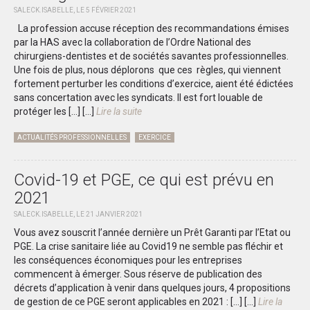
SALECK.ISABELLE, LE 5 FÉVRIER 2021
La profession accuse réception des recommandations émises
par la HAS avec la collaboration de l’Ordre National des
chirurgiens-dentistes et de sociétés savantes professionnelles.
Une fois de plus, nous déplorons que ces règles, qui viennent
fortement perturber les conditions d’exercice, aient été édictées
sans concertation avec les syndicats. Il est fort louable de
protéger les […]
[...]
Lire la suite
ACTUALITÉS PROFESSIONNELLES
EXERCICE
Covid-19 et PGE, ce qui est prévu en
2021
SALECK.ISABELLE, LE 21 JANVIER 2021
Vous avez souscrit l’année dernière un Prêt Garanti par l’Etat ou
PGE. La crise sanitaire liée au Covid19 ne semble pas fléchir et
les conséquences économiques pour les entreprises
commencent à émerger. Sous réserve de publication des
décrets d’application à venir dans quelques jours, 4 propositions
de gestion de ce PGE seront applicables en 2021 : […]
[...]
Lire la