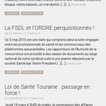
bloqué, volets baissés, un vrai sketch. […]
[...]
Lire la suite
JURIDIQUE
RÉSEAUX DE SOIN
La FSDL et l’ORDRE perquisitionnés !
PALOC.PASCAL, LE 11 MAI 2015
Ce 5 mai 2015 est une date qui comptera dans la lutte engagée
entre les professionnels de santé et les commerciaux des
plateformes assurantielles. Les rapporteurs de l’Autorité de la
concurrence ont procédé à des saisies de documents au siège
national de notre syndicat suite à une plainte déposée par la
société Santéclair. Notre Président […]
[...]
Lire la suite
JURIDIQUE
RÉSEAUX DE SOIN
Loi de Santé Touraine : passage en
force !
SOLERA.PATRICK, LE 21 MARS 2015
Jeudi 19 mars à 3h00 du matin, la commission des affaires