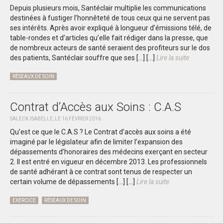
Depuis plusieurs mois, Santéclair multiplie les communications
destinées à fustiger l’honnêteté de tous ceux qui ne servent pas
ses intérêts. Après avoir expliqué à longueur d’émissions télé, de
table-rondes et d’articles qu’elle fait rédiger dans la presse, que
de nombreux acteurs de santé seraient des profiteurs sur le dos
des patients, Santéclair souffre que ses […]
[...]
Lire la suite
RÉSEAUX DE SOIN
Contrat d’Accès aux Soins : C.A.S
SALECK.ISABELLE, LE 16 FÉVRIER 2016
Qu’est ce que le C.A.S ? Le Contrat d’accès aux soins a été
imaginé par le législateur afin de limiter l’expansion des
dépassements d’honoraires des médecins exerçant en secteur
2. Il est entré en vigueur en décembre 2013. Les professionnels
de santé adhérant à ce contrat sont tenus de respecter un
certain volume de dépassements […]
[...]
Lire la suite
EXERCICE
RÉSEAUX DE SOIN