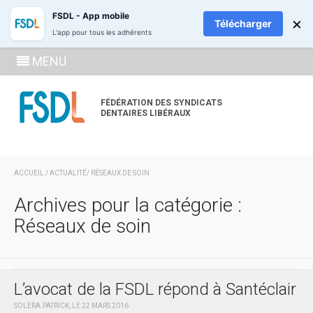
ADHÉREZ
RECH
FSDL - App mobile
×
Télécharger
L'app pour tous les adhérents
SE
MENU
CONNECTE
À LA
FÉDÉRATION DES SYNDICATS
DENTAIRES LIBÉRAUX
ZONE
ADHÉRENT
ACCUEIL
/
ACTUALITÉ
/ RÉSEAUX DE SOIN
Archives pour la catégorie :
Réseaux de soin
L’avocat de la FSDL répond à Santéclair
SOLERA.PATRICK, LE 22 MARS 2016