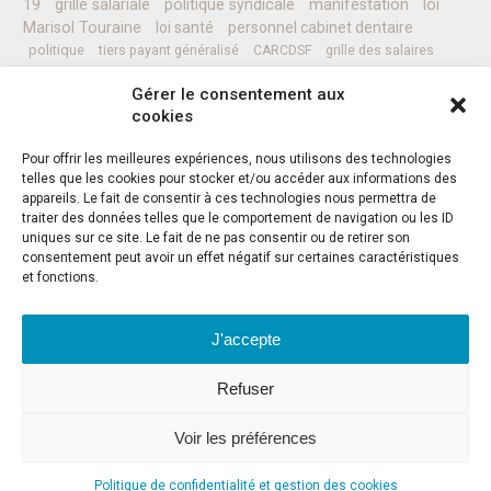
19
grille salariale
politique syndicale
manifestation
loi
Marisol Touraine
loi santé
personnel cabinet dentaire
politique
tiers payant généralisé
CARCDSF
grille des salaires
CLESI
Ministre de la Santé
pessoa
programme
prévention
Gérer le consentement aux
complémentaires santé
secret médical
sénat
CCAM
Nicolas REVEL
cookies
professionnels de santé
Pour offrir les meilleures expériences, nous utilisons des technologies
telles que les cookies pour stocker et/ou accéder aux informations des
appareils. Le fait de consentir à ces technologies nous permettra de
Instagram
Facebook
Twitter
traiter des données telles que le comportement de navigation ou les ID
uniques sur ce site. Le fait de ne pas consentir ou de retirer son
consentement peut avoir un effet négatif sur certaines caractéristiques
et fonctions.
J'accepte
ADRESSE
-
F.S.D.L.
Refuser
59 Allées Jean-Jaurès
CS21531
31015 TOULOUSE Cedex 6
Voir les préférences
07 67 17 52 06
Politique de confidentialité et gestion des cookies