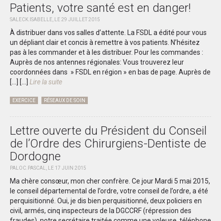
Patients, votre santé est en danger!
SALECK.ISABELLE, LE 29 JUILLET 2015
À distribuer dans vos salles d’attente. La FSDL a édité pour vous
un dépliant clair et concis à remettre à vos patients. N’hésitez
pas à les commander et à les distribuer. Pour les commandes :
Auprès de nos antennes régionales: Vous trouverez leur
coordonnées dans » FSDL en région » en bas de page. Auprès de
[…]
[...]
Lire la suite
EXERCICE
RÉSEAUX DE SOIN
Lettre ouverte du Président du Conseil
de l’Ordre des Chirurgiens-Dentiste de
Dordogne
PALOC.PASCAL, LE 17 JUIN 2015
Ma chère consœur, mon cher confrère. Ce jour Mardi 5 mai 2015,
le conseil départemental de l’ordre, votre conseil de l’ordre, a été
perquisitionné. Oui, je dis bien perquisitionné, deux policiers en
civil, armés, cinq inspecteurs de la DGCCRF (répression des
fraudes), notre secrétaire traitée comme une voleuse, téléphone