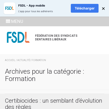
ADHÉREZ
RECH
FSDL - App mobile
×
Télécharger
L'app pour tous les adhérents
SE
MENU
CONNECTE
À LA
FÉDÉRATION DES SYNDICATS
DENTAIRES LIBÉRAUX
ZONE
ADHÉRENT
ACCUEIL
/
ACTUALITÉ
/ FORMATION
Archives pour la catégorie :
Formation
Certibiocides : un semblant d’évolution
des règles