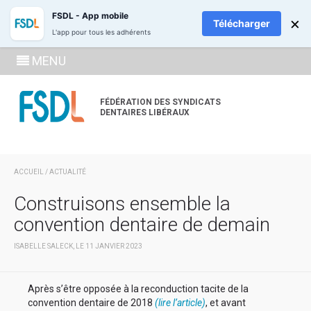
ADHÉREZ
RECH
FSDL - App mobile
×
Télécharger
L'app pour tous les adhérents
SE
MENU
CONNECTE
À LA
FÉDÉRATION DES SYNDICATS
DENTAIRES LIBÉRAUX
ZONE
ADHÉRENT
ACCUEIL
/
ACTUALITÉ
Construisons ensemble la
convention dentaire de demain
ISABELLE SALECK, LE 11 JANVIER 2023
Après s’être opposée à la reconduction tacite de la
convention dentaire de 2018
(lire l’article)
, et avant