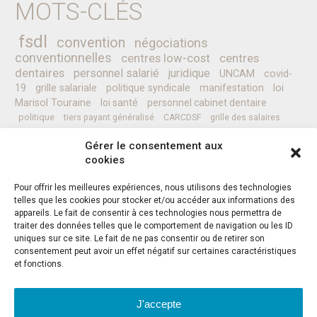
MOTS-CLÉS
fsdl
convention
négociations
conventionnelles
centres low-cost
centres
dentaires
personnel salarié
juridique
UNCAM
covid-
19
grille salariale
politique syndicale
manifestation
loi
Marisol Touraine
loi santé
personnel cabinet dentaire
politique
tiers payant généralisé
CARCDSF
grille des salaires
CLESI
Ministre de la Santé
pessoa
programme
prévention
Gérer le consentement aux
complémentaires santé
secret médical
sénat
CCAM
Nicolas REVEL
cookies
professionnels de santé
Pour offrir les meilleures expériences, nous utilisons des technologies
telles que les cookies pour stocker et/ou accéder aux informations des
appareils. Le fait de consentir à ces technologies nous permettra de
Instagram
Facebook
Twitter
traiter des données telles que le comportement de navigation ou les ID
uniques sur ce site. Le fait de ne pas consentir ou de retirer son
consentement peut avoir un effet négatif sur certaines caractéristiques
et fonctions.
J'accepte
ADRESSE