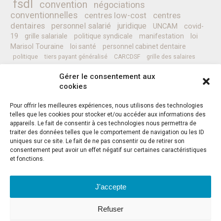
fsdl
convention
négociations
conventionnelles
centres low-cost
centres
dentaires
personnel salarié
juridique
UNCAM
covid-
19
grille salariale
politique syndicale
manifestation
loi
Marisol Touraine
loi santé
personnel cabinet dentaire
politique
tiers payant généralisé
CARCDSF
grille des salaires
CLESI
Ministre de la Santé
pessoa
programme
prévention
Gérer le consentement aux
complémentaires santé
secret médical
sénat
CCAM
Nicolas REVEL
cookies
professionnels de santé
Pour offrir les meilleures expériences, nous utilisons des technologies
telles que les cookies pour stocker et/ou accéder aux informations des
appareils. Le fait de consentir à ces technologies nous permettra de
Instagram
Facebook
Twitter
traiter des données telles que le comportement de navigation ou les ID
uniques sur ce site. Le fait de ne pas consentir ou de retirer son
consentement peut avoir un effet négatif sur certaines caractéristiques
et fonctions.
J'accepte
ADRESSE
-
F.S.D.L.
Refuser
59 Allées Jean-Jaurès
CS21531