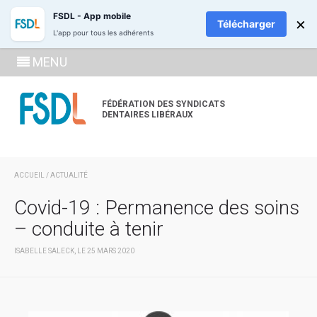
ADHÉREZ
RECH
FSDL - App mobile
×
Télécharger
L'app pour tous les adhérents
SE
MENU
CONNECTE
À LA
FÉDÉRATION DES SYNDICATS
DENTAIRES LIBÉRAUX
ZONE
ADHÉRENT
ACCUEIL
/
ACTUALITÉ
Covid-19 : Permanence des soins
– conduite à tenir
ISABELLE SALECK, LE 25 MARS 2020