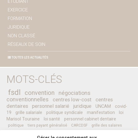
ETUDIANT
EXERCICE
FORMATION
JURIDIQUE
NON CLASSÉ
RÉSEAUX DE SOIN
TOUTES LES ACTUALITÉS
MOTS-CLÉS
fsdl
convention
négociations
conventionnelles
centres low-cost
centres
dentaires
personnel salarié
juridique
UNCAM
covid-
19
grille salariale
politique syndicale
manifestation
loi
Marisol Touraine
loi santé
personnel cabinet dentaire
politique
tiers payant généralisé
CARCDSF
grille des salaires
CLESI
Ministre de la Santé
pessoa
programme
prévention
Gérer le consentement aux