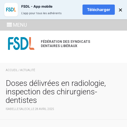
ADHÉREZ
RECH
FSDL - App mobile
×
Télécharger
L'app pour tous les adhérents
SE
MENU
CONNECTE
À LA
FÉDÉRATION DES SYNDICATS
DENTAIRES LIBÉRAUX
ZONE
ADHÉRENT
ACCUEIL
/
ACTUALITÉ
Doses délivrées en radiologie,
inspection des chirurgiens-
dentistes
ISABELLE SALECK, LE 28 AVRIL 2025