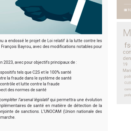
TO
M
 endossé le projet de Loi relatif à la lutte contre les
fs
, François Bayrou,
avec des modifications notables pour
con
den
en 2023, avec pour objectifs principaux de :
19
Mari
spositifs tels que C2S et le 100% santé
poli
ntre la fraude dans le système de santé
CLE
ontrôle et lutte contre la fraude
espect des normes de santé
com
prof
compléter l’arsenal législatif
qui permettra une évolution
mplémentaires de santé en matière de détection de la
njointe de sanctions. L’UNOCAM (Union nationale des
démarche.