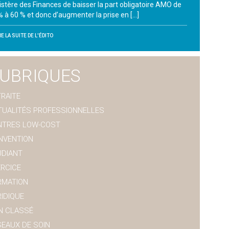
istère des Finances de baisser la part obligatoire AMO de
% à 60 % et donc d’augmenter la prise en […]
RE LA SUITE DE L'ÉDITO
UBRIQUES
RAITE
TUALITÉS PROFESSIONNELLES
NTRES LOW-COST
NVENTION
UDIANT
ERCICE
RMATION
IDIQUE
N CLASSÉ
SEAUX DE SOIN