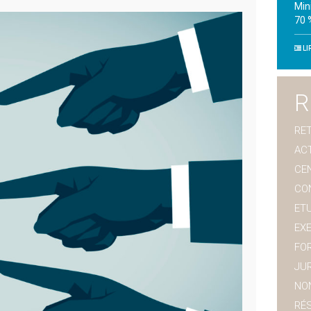
Min
70 
LI
R
RET
AC
CE
CO
ET
EX
FO
JUR
NO
RÉ