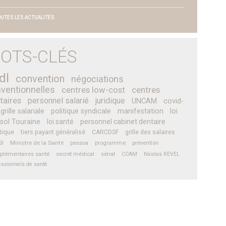
UTES LES ACTUALITÉS
OTS-CLÉS
dl
convention
négociations
ventionnelles
centres low-cost
centres
taires
personnel salarié
juridique
UNCAM
covid-
grille salariale
politique syndicale
manifestation
loi
sol Touraine
loi santé
personnel cabinet dentaire
tique
tiers payant généralisé
CARCDSF
grille des salaires
SI
Ministre de la Santé
pessoa
programme
prévention
plémentaires santé
secret médical
sénat
CCAM
Nicolas REVEL
essionnels de santé