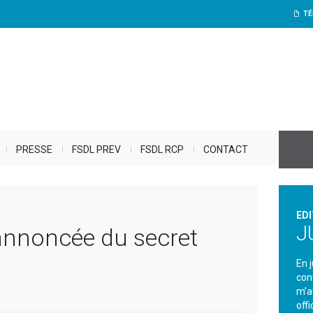
TÉ
PRESSE
FSDL PREV
FSDL RCP
CONTACT
EDI
J
t annoncée du secret
En 
con
m’a
offi