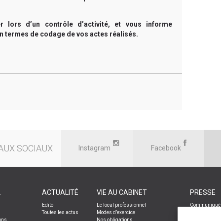
 lors d’un contrôle d’activité, et vous informe
en termes de codage de vos actes réalisés.
AUX SOCIAUX
Instagram
Facebook
L
ACTUALITÉ
VIE AU CABINET
PRESSE
Edito
Le local professionnel
Communiqués
Toutes les actus
Modes d’exercice
Le libéral
ons
Nos obligations