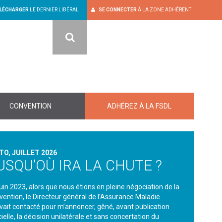
LÉCHARGER
LE DERNIER LIBÉRAL
SE CONNECTER
À LA ZONE ADHÉRENT
RECHERCHER
CONVENTION
ADHÉREZ À LA FSDL
TO, JUILLET 2026
USQU’OÙ IRA LA CHUTE ?
juin 2023, alors que nous étions en pleine négociation de la
vention, le Directeur général de l’Assurance Maladie
vait contacté pour m’annoncer, gêné, avant publication
cielle, la décision unilatérale et sans concertation du