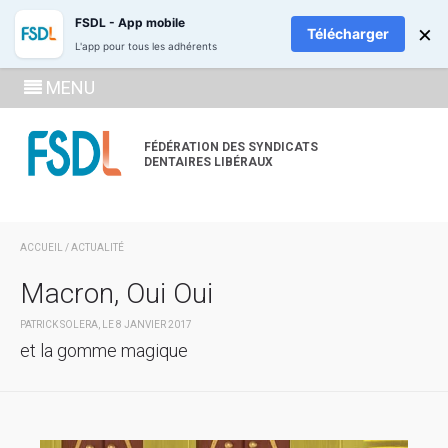
ADHÉREZ
RECH
FSDL - App mobile
×
Télécharger
L'app pour tous les adhérents
SE
MENU
CONNECTE
À LA
FÉDÉRATION DES SYNDICATS
DENTAIRES LIBÉRAUX
ZONE
ADHÉRENT
ACCUEIL
/
ACTUALITÉ
Macron, Oui Oui
PATRICK SOLERA, LE 8 JANVIER 2017
et la gomme magique