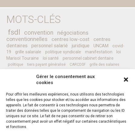
MOTS-CLÉS
fsdl
convention
négociations
conventionnelles
centres low-cost
centres
dentaires
personnel salarié
juridique
UNCAM
covid-
19
grille salariale
politique syndicale
manifestation
loi
Marisol Touraine
loi santé
personnel cabinet dentaire
politique
tiers payant généralisé
CARCDSF
grille des salaires
CLESI
Ministre de la Santé
pessoa
programme
prévention
Gérer le consentement aux
complémentaires santé
secret médical
sénat
CCAM
Nicolas REVEL
cookies
professionnels de santé
Pour offrir les meilleures expériences, nous utilisons des technologies
telles que les cookies pour stocker et/ou accéder aux informations des
appareils. Le fait de consentir à ces technologies nous permettra de
Instagram
Facebook
Twitter
traiter des données telles que le comportement de navigation ou les ID
uniques sur ce site. Le fait de ne pas consentir ou de retirer son
consentement peut avoir un effet négatif sur certaines caractéristiques
et fonctions.