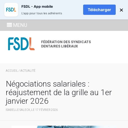
ADHÉREZ
RECH
FSDL - App mobile
×
Télécharger
L'app pour tous les adhérents
SE
MENU
CONNECTE
À LA
FÉDÉRATION DES SYNDICATS
DENTAIRES LIBÉRAUX
ZONE
ADHÉRENT
ACCUEIL
/
ACTUALITÉ
Négociations salariales :
réajustement de la grille au 1er
janvier 2026
ISABELLE SALECK, LE 17 FÉVRIER 2026