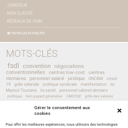
JURIDIQUE
NON CLASSÉ
RÉSEAUX DE SOIN
TOUTES LES ACTUALITÉS
MOTS-CLÉS
fsdl
convention
négociations
conventionnelles
centres low-cost
centres
dentaires
personnel salarié
juridique
UNCAM
covid-
19
grille salariale
politique syndicale
manifestation
loi
Marisol Touraine
loi santé
personnel cabinet dentaire
politique
tiers payant généralisé
CARCDSF
grille des salaires
CLESI
Ministre de la Santé
pessoa
programme
prévention
Gérer le consentement aux
complémentaires santé
secret médical
sénat
CCAM
Nicolas REVEL
cookies
professionnels de santé
Pour offrir les meilleures expériences, nous utilisons des technologies