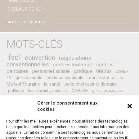
NON CLASSÉ
RÉSEAUX DE SOIN
TOUTES LES ACTUALITÉS
MOTS-CLÉS
fsdl
convention
négociations
conventionnelles
centres low-cost
centres
dentaires
personnel salarié
juridique
UNCAM
covid-
19
grille salariale
politique syndicale
manifestation
loi
Marisol Touraine
loi santé
personnel cabinet dentaire
politique
tiers payant généralisé
CARCDSF
grille des salaires
CLESI
Ministre de la Santé
pessoa
programme
prévention
Gérer le consentement aux
complémentaires santé
secret médical
sénat
CCAM
Nicolas REVEL
cookies
professionnels de santé
Pour offrir les meilleures expériences, nous utilisons des technologies
telles que les cookies pour stocker et/ou accéder aux informations des
appareils. Le fait de consentir à ces technologies nous permettra de
Instagram
Facebook
Twitter
traiter des données telles que le comportement de navigation ou les ID