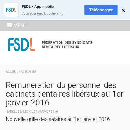
ADHÉREZ
RECH
FSDL - App mobile
×
Télécharger
L'app pour tous les adhérents
SE
MENU
CONNECTE
À LA
FÉDÉRATION DES SYNDICATS
DENTAIRES LIBÉRAUX
ZONE
ADHÉRENT
ACCUEIL
/
ACTUALITÉ
Rémunération du personnel des
cabinets dentaires libéraux au 1er
janvier 2016
ISABELLE SALECK, LE 4 JANVIER 2016
Nouvelle grille des salaires au 1er janvier 2016