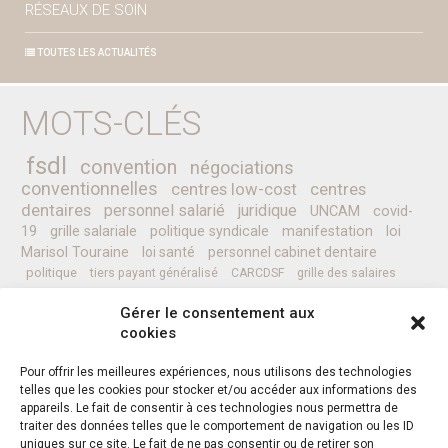
RÉSEAUX DE SOIN
TOUTES LES ACTUALITÉS
MOTS-CLÉS
fsdl
convention
négociations
conventionnelles
centres low-cost
centres
dentaires
personnel salarié
juridique
UNCAM
covid-
19
grille salariale
politique syndicale
manifestation
loi
Marisol Touraine
loi santé
personnel cabinet dentaire
politique
tiers payant généralisé
CARCDSF
grille des salaires
CLESI
Ministre de la Santé
pessoa
programme
prévention
Gérer le consentement aux
complémentaires santé
secret médical
sénat
CCAM
Nicolas REVEL
cookies
professionnels de santé
Pour offrir les meilleures expériences, nous utilisons des technologies
telles que les cookies pour stocker et/ou accéder aux informations des
appareils. Le fait de consentir à ces technologies nous permettra de
Instagram
Facebook
Twitter
traiter des données telles que le comportement de navigation ou les ID
uniques sur ce site. Le fait de ne pas consentir ou de retirer son