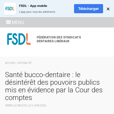
ADHÉREZ
RECH
FSDL - App mobile
×
Télécharger
L'app pour tous les adhérents
SE
MENU
CONNECTE
À LA
FÉDÉRATION DES SYNDICATS
DENTAIRES LIBÉRAUX
ZONE
ADHÉRENT
ACCUEIL
/
ACTUALITÉ
Santé bucco-dentaire : le
désintérêt des pouvoirs publics
mis en évidence par la Cour des
comptes
ISABELLE SALECK, LE 3 JUIN 2026