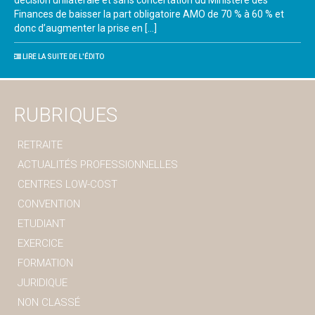
décision unilatérale et sans concertation du Ministère des
Finances de baisser la part obligatoire AMO de 70 % à 60 % et
donc d’augmenter la prise en […]
LIRE LA SUITE DE L'ÉDITO
RUBRIQUES
RETRAITE
ACTUALITÉS PROFESSIONNELLES
CENTRES LOW-COST
CONVENTION
ETUDIANT
EXERCICE
FORMATION
JURIDIQUE
NON CLASSÉ