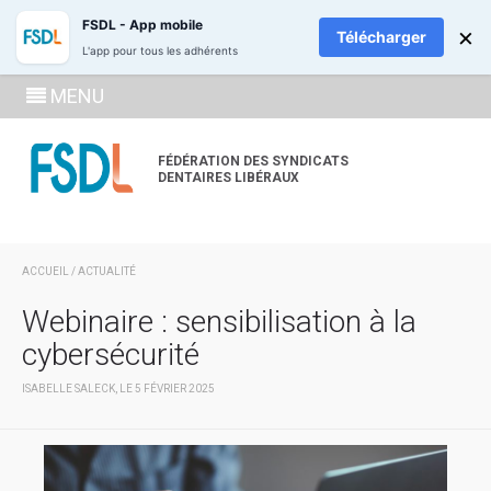
ADHÉREZ
RECH
FSDL - App mobile
×
Télécharger
L'app pour tous les adhérents
SE
MENU
CONNECTE
À LA
FÉDÉRATION DES SYNDICATS
DENTAIRES LIBÉRAUX
ZONE
ADHÉRENT
ACCUEIL
/
ACTUALITÉ
Webinaire : sensibilisation à la
cybersécurité
ISABELLE SALECK, LE 5 FÉVRIER 2025