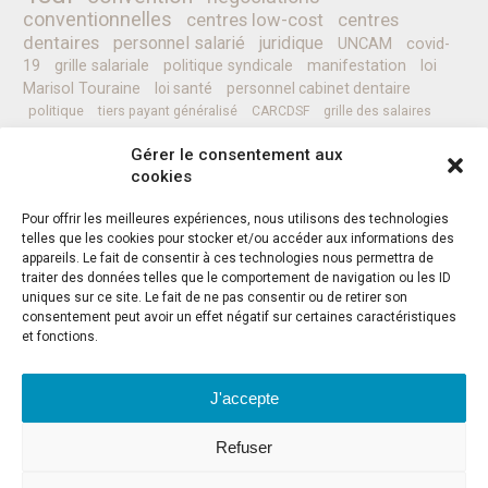
conventionnelles
centres low-cost
centres
dentaires
personnel salarié
juridique
UNCAM
covid-
19
grille salariale
politique syndicale
manifestation
loi
Marisol Touraine
loi santé
personnel cabinet dentaire
politique
tiers payant généralisé
CARCDSF
grille des salaires
CLESI
Ministre de la Santé
pessoa
programme
prévention
Gérer le consentement aux
complémentaires santé
secret médical
sénat
CCAM
Nicolas REVEL
cookies
professionnels de santé
Pour offrir les meilleures expériences, nous utilisons des technologies
telles que les cookies pour stocker et/ou accéder aux informations des
appareils. Le fait de consentir à ces technologies nous permettra de
Instagram
Facebook
Twitter
traiter des données telles que le comportement de navigation ou les ID
uniques sur ce site. Le fait de ne pas consentir ou de retirer son
consentement peut avoir un effet négatif sur certaines caractéristiques
et fonctions.
J'accepte
ADRESSE
-
F.S.D.L.
Refuser
59 Allées Jean-Jaurès
CS21531
31015 TOULOUSE Cedex 6