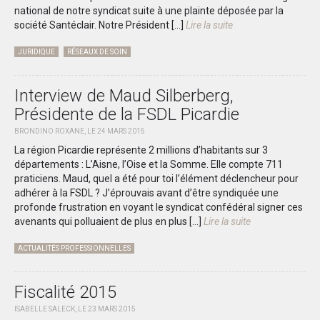
national de notre syndicat suite à une plainte déposée par la
société Santéclair. Notre Président […]
Lire la suite
JURIDIQUE
RÉSEAUX DE SOIN
Interview de Maud Silberberg,
Présidente de la FSDL Picardie
BRONDINO ROXANE, LE 24 MARS 2015
La région Picardie représente 2 millions d’habitants sur 3
départements : L’Aisne, l’Oise et la Somme. Elle compte 711
praticiens. Maud, quel a été pour toi l’élément déclencheur pour
adhérer à la FSDL ? J’éprouvais avant d’être syndiquée une
profonde frustration en voyant le syndicat confédéral signer ces
avenants qui polluaient de plus en plus […]
Lire la suite
ACTUALITÉS PROFESSIONNELLES
Fiscalité 2015
ISABELLE SALECK, LE 23 MARS 2015