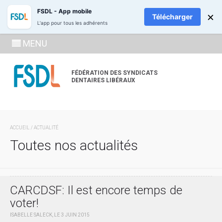
ADHÉREZ
RECH
FSDL - App mobile
×
Télécharger
L'app pour tous les adhérents
SE
MENU
CONNECTE
À LA
FÉDÉRATION DES SYNDICATS
DENTAIRES LIBÉRAUX
ZONE
ADHÉRENT
ACCUEIL
/ ACTUALITÉ
Toutes nos actualités
CARCDSF: Il est encore temps de
voter!
ISABELLE SALECK, LE 3 JUIN 2015