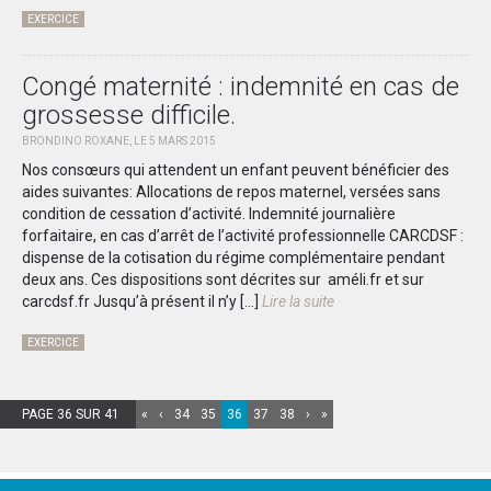
EXERCICE
Congé maternité : indemnité en cas de
grossesse difficile.
BRONDINO ROXANE, LE 5 MARS 2015
Nos consœurs qui attendent un enfant peuvent bénéficier des
aides suivantes: Allocations de repos maternel, versées sans
condition de cessation d’activité. Indemnité journalière
forfaitaire, en cas d’arrêt de l’activité professionnelle CARCDSF :
dispense de la cotisation du régime complémentaire pendant
deux ans. Ces dispositions sont décrites sur améli.fr et sur
carcdsf.fr Jusqu’à présent il n’y […]
Lire la suite
EXERCICE
PAGE 36 SUR 41
«
‹
34
35
36
37
38
›
»