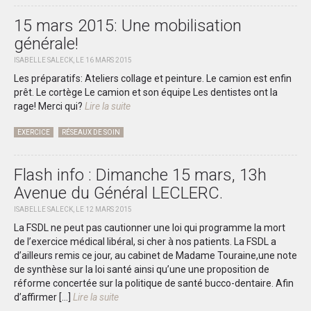
15 mars 2015: Une mobilisation
générale!
ISABELLE SALECK, LE 16 MARS 2015
Les préparatifs: Ateliers collage et peinture. Le camion est enfin
prêt. Le cortège Le camion et son équipe Les dentistes ont la
rage! Merci qui?
Lire la suite
EXERCICE
RÉSEAUX DE SOIN
Flash info : Dimanche 15 mars, 13h
Avenue du Général LECLERC.
ISABELLE SALECK, LE 12 MARS 2015
La FSDL ne peut pas cautionner une loi qui programme la mort
de l’exercice médical libéral, si cher à nos patients. La FSDL a
d’ailleurs remis ce jour, au cabinet de Madame Touraine,une note
de synthèse sur la loi santé ainsi qu’une une proposition de
réforme concertée sur la politique de santé bucco-dentaire. Afin
d’affirmer […]
Lire la suite