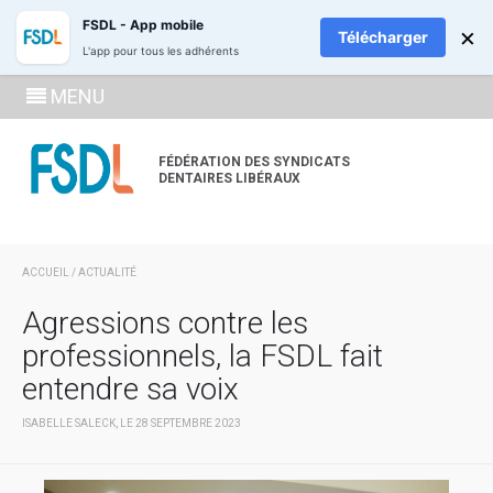
ADHÉREZ
RECH
FSDL - App mobile
×
Télécharger
L'app pour tous les adhérents
SE
MENU
CONNECTE
À LA
FÉDÉRATION DES SYNDICATS
DENTAIRES LIBÉRAUX
ZONE
ADHÉRENT
ACCUEIL
/
ACTUALITÉ
Agressions contre les
professionnels, la FSDL fait
entendre sa voix
ISABELLE SALECK, LE 28 SEPTEMBRE 2023