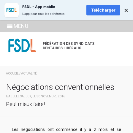
ADHÉREZ
RECH
FSDL - App mobile
×
Télécharger
L'app pour tous les adhérents
SE
MENU
CONNECTE
À LA
FÉDÉRATION DES SYNDICATS
DENTAIRES LIBÉRAUX
ZONE
ADHÉRENT
ACCUEIL
/
ACTUALITÉ
Négociations conventionnelles
ISABELLE SALECK, LE 30 NOVEMBRE 2016
Peut mieux faire!
Les négociations ont commencé il y a 2 mois et se