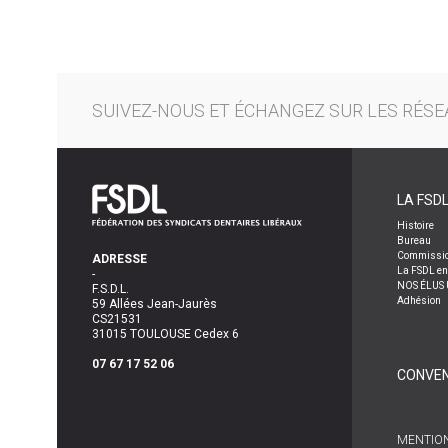
SUIVEZ-NOUS ET ÉCHANGEZ SUR LES RÉSE
LA FSD
Histoire
Bureau
Commissi
ADRESSE
La FSDL en
-
NOS ÉLUS 
F.S.D.L.
Adhésion
59 Allées Jean-Jaurès
CS21531
31015 TOULOUSE Cedex 6
07 67 17 52 06
CONVEN
MENTION