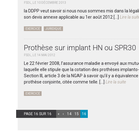
FSDL, LE 10 DÉCEMBRE 2013
la DDPP veut savoir si nous nous sommes mis dans la légali
son devis annexe applicable au 1er août 2012
[...]
Lire la suit
EXERCICE
JURIDIQUE
Prothèse sur implant HN ou SPR30
FSDL, LE 14 MAI 2012
Le 22 février 2008, l’assurance maladie a envoyé aux mutuel
laquelle elle stipule que la cotation des prothèses implanto-po
Section III, article 3 de la NGAP à savoir qu’il y a équivalence 
prothèse conjointe, citée comme telle.
[...]
Lire la suite
EXERCICE
PAGE 16 SUR 16
«
‹
14
15
16