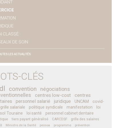
UDIANT
ERCICE
RMATION
IDIQUE
N CLASSÉ
SEAUX DE SOIN
UTES LES ACTUALITÉS
OTS-CLÉS
dl
convention
négociations
ventionnelles
centres low-cost
centres
taires
personnel salarié
juridique
UNCAM
covid-
grille salariale
politique syndicale
manifestation
loi
sol Touraine
loi santé
personnel cabinet dentaire
tique
tiers payant généralisé
CARCDSF
grille des salaires
SI
Ministre de la Santé
pessoa
programme
prévention