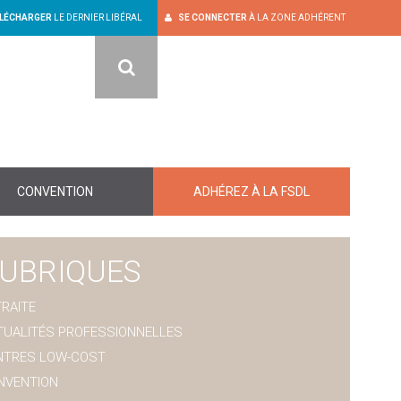
LÉCHARGER
LE DERNIER LIBÉRAL
SE CONNECTER
À LA ZONE ADHÉRENT
RECHERCHER
CONVENTION
ADHÉREZ À LA FSDL
UBRIQUES
RAITE
TUALITÉS PROFESSIONNELLES
NTRES LOW-COST
NVENTION