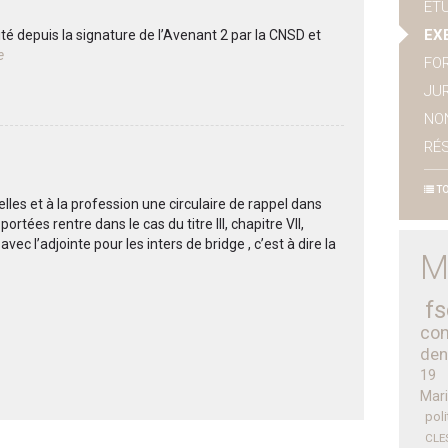
ET
EX
té depuis la signature de l’Avenant 2 par la CNSD et
e
FO
JUR
NO
RÉ
TO
les et à la profession une circulaire de rappel dans
rtées rentre dans le cas du titre III, chapitre VII,
avec l’adjointe pour les inters de bridge , c’est à dire la
M
fs
con
den
19
Mari
poli
CLE