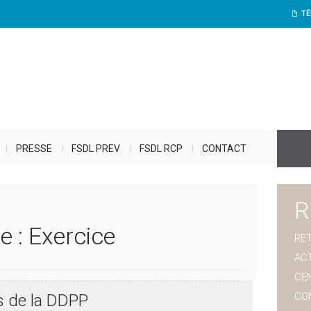
TÉ
PRESSE
FSDL PREV
FSDL RCP
CONTACT
R
e :
Exercice
RET
AC
CE
CO
s de la DDPP