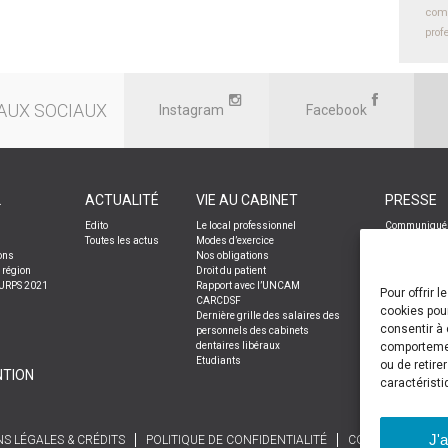
com
prof
AUX SOCIAUX
Instagram
Facebook
L
ACTUALITÉ
VIE AU CABINET
PRESSE
Edito
Le local professionnel
Communiqués
Toutes les actus
Modes d’exercice
Le libéral
ons
Nos obligations
 région
Droit du patient
URPS 2021
Rapport avec l’UNCAM
Pour offrir 
CARCDSF
cookies pour
Dernière grille des salaires des
consentir à 
personnels des cabinets
comportement
dentaires libéraux
Etudiants
ou de retire
TION
caractéristi
J'
S LÉGALES & CRÉDITS
POLITIQUE DE CONFIDENTIALITÉ
CGU
CGV