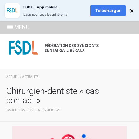
ADHÉREZ
RECH
FSDL - App mobile
×
Télécharger
L'app pour tous les adhérents
SE
MENU
CONNECTE
À LA
FÉDÉRATION DES SYNDICATS
DENTAIRES LIBÉRAUX
ZONE
ADHÉRENT
ACCUEIL
/
ACTUALITÉ
Chirurgien-dentiste « cas
contact »
ISABELLE SALECK, LE 5 FÉVRIER 2021