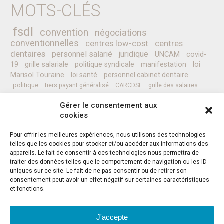
MOTS-CLÉS
fsdl
convention
négociations
conventionnelles
centres low-cost
centres
dentaires
personnel salarié
juridique
UNCAM
covid-
19
grille salariale
politique syndicale
manifestation
loi
Marisol Touraine
loi santé
personnel cabinet dentaire
politique
tiers payant généralisé
CARCDSF
grille des salaires
CLESI
Ministre de la Santé
pessoa
programme
prévention
Gérer le consentement aux
complémentaires santé
secret médical
sénat
CCAM
Nicolas REVEL
cookies
professionnels de santé
Pour offrir les meilleures expériences, nous utilisons des technologies
telles que les cookies pour stocker et/ou accéder aux informations des
appareils. Le fait de consentir à ces technologies nous permettra de
Instagram
Facebook
Twitter
traiter des données telles que le comportement de navigation ou les ID
uniques sur ce site. Le fait de ne pas consentir ou de retirer son
consentement peut avoir un effet négatif sur certaines caractéristiques
et fonctions.
J'accepte
ADRESSE