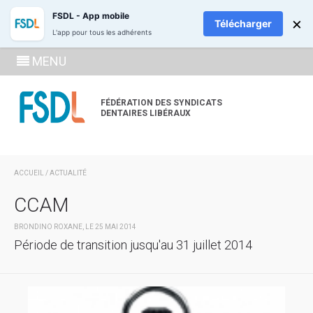
ADHÉREZ
RECH
FSDL - App mobile
×
Télécharger
L'app pour tous les adhérents
SE
MENU
CONNECTE
À LA
FÉDÉRATION DES SYNDICATS
DENTAIRES LIBÉRAUX
ZONE
ADHÉRENT
ACCUEIL
/
ACTUALITÉ
CCAM
BRONDINO ROXANE, LE 25 MAI 2014
Période de transition jusqu'au 31 juillet 2014