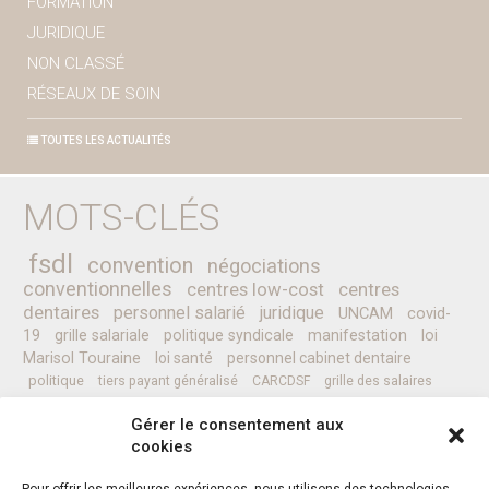
FORMATION
JURIDIQUE
NON CLASSÉ
RÉSEAUX DE SOIN
TOUTES LES ACTUALITÉS
MOTS-CLÉS
fsdl
convention
négociations
conventionnelles
centres low-cost
centres
dentaires
personnel salarié
juridique
UNCAM
covid-
19
grille salariale
politique syndicale
manifestation
loi
Marisol Touraine
loi santé
personnel cabinet dentaire
politique
tiers payant généralisé
CARCDSF
grille des salaires
CLESI
Ministre de la Santé
pessoa
programme
prévention
Gérer le consentement aux
complémentaires santé
secret médical
sénat
CCAM
Nicolas REVEL
cookies
professionnels de santé