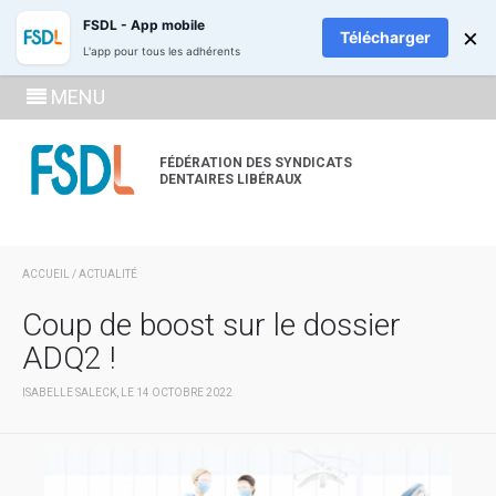
ADHÉREZ
RECH
FSDL - App mobile
×
Télécharger
L'app pour tous les adhérents
SE
MENU
CONNECTE
À LA
FÉDÉRATION DES SYNDICATS
DENTAIRES LIBÉRAUX
ZONE
ADHÉRENT
ACCUEIL
/
ACTUALITÉ
Coup de boost sur le dossier
ADQ2 !
ISABELLE SALECK, LE 14 OCTOBRE 2022