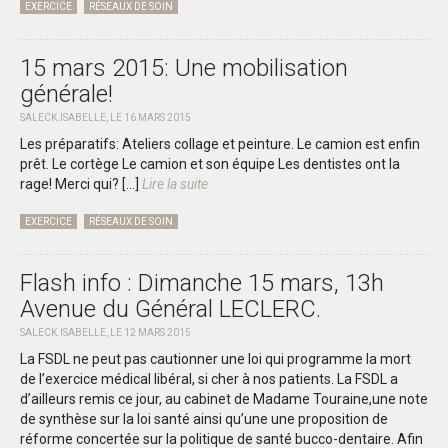
EXERCICE
RÉSEAUX DE SOIN
15 mars 2015: Une mobilisation
générale!
SALECK.ISABELLE, LE 16 MARS 2015
Les préparatifs: Ateliers collage et peinture. Le camion est enfin
prêt. Le cortège Le camion et son équipe Les dentistes ont la
rage! Merci qui?
[...]
Lire la suite
EXERCICE
RÉSEAUX DE SOIN
Flash info : Dimanche 15 mars, 13h
Avenue du Général LECLERC.
SALECK.ISABELLE, LE 12 MARS 2015
La FSDL ne peut pas cautionner une loi qui programme la mort
de l’exercice médical libéral, si cher à nos patients. La FSDL a
d’ailleurs remis ce jour, au cabinet de Madame Touraine,une note
de synthèse sur la loi santé ainsi qu’une une proposition de
réforme concertée sur la politique de santé bucco-dentaire. Afin