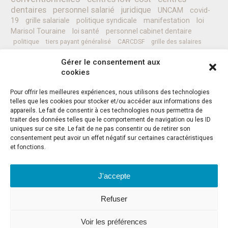
dentaires
personnel salarié
juridique
UNCAM
covid-
19
grille salariale
politique syndicale
manifestation
loi
Marisol Touraine
loi santé
personnel cabinet dentaire
politique
tiers payant généralisé
CARCDSF
grille des salaires
CLESI
Ministre de la Santé
pessoa
programme
prévention
Gérer le consentement aux
complémentaires santé
secret médical
sénat
CCAM
Nicolas REVEL
cookies
professionnels de santé
Pour offrir les meilleures expériences, nous utilisons des technologies
telles que les cookies pour stocker et/ou accéder aux informations des
appareils. Le fait de consentir à ces technologies nous permettra de
Instagram
Facebook
Twitter
traiter des données telles que le comportement de navigation ou les ID
uniques sur ce site. Le fait de ne pas consentir ou de retirer son
consentement peut avoir un effet négatif sur certaines caractéristiques
et fonctions.
J'accepte
ADRESSE
-
F.S.D.L.
Refuser
59 Allées Jean-Jaurès
CS21531
31015 TOULOUSE Cedex 6
Voir les préférences