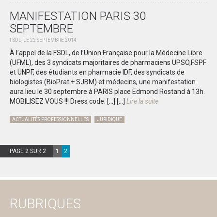
MANIFESTATION PARIS 30
SEPTEMBRE
FSDL, LE 22 SEPTEMBRE 2014
À l’appel de la FSDL, de l’Union Française pour la Médecine Libre
(UFML), des 3 syndicats majoritaires de pharmaciens UPSO,FSPF
et UNPF, des étudiants en pharmacie IDF, des syndicats de
biologistes (BioPrat + SJBM) et médecins, une manifestation
aura lieu le 30 septembre à PARIS place Edmond Rostand à 13h.
MOBILISEZ VOUS !!! Dress code: […]
[...]
Lire la suite
ACTUALITÉS PROFESSIONNELLES
JURIDIQUE
PAGE 2 SUR 2
1
2
RUBRIQUES