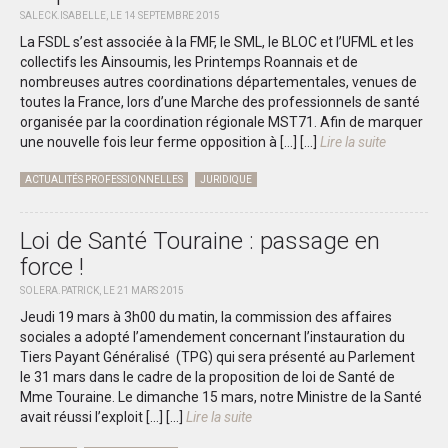
SALECK.ISABELLE, LE 14 SEPTEMBRE 2015
La FSDL s’est associée à la FMF, le SML, le BLOC et l’UFML et les
collectifs les Ainsoumis, les Printemps Roannais et de
nombreuses autres coordinations départementales, venues de
toutes la France, lors d’une Marche des professionnels de santé
organisée par la coordination régionale MST71. Afin de marquer
une nouvelle fois leur ferme opposition à […]
[...]
Lire la suite
ACTUALITÉS PROFESSIONNELLES
JURIDIQUE
Loi de Santé Touraine : passage en
force !
SOLERA.PATRICK, LE 21 MARS 2015
Jeudi 19 mars à 3h00 du matin, la commission des affaires
sociales a adopté l’amendement concernant l’instauration du
Tiers Payant Généralisé (TPG) qui sera présenté au Parlement
le 31 mars dans le cadre de la proposition de loi de Santé de
Mme Touraine. Le dimanche 15 mars, notre Ministre de la Santé
avait réussi l’exploit […]
[...]
Lire la suite