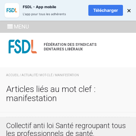
ADHÉREZ
RECH
FSDL - App mobile
×
Télécharger
L'app pour tous les adhérents
SE
MENU
CONNECTE
À LA
FÉDÉRATION DES SYNDICATS
DENTAIRES LIBÉRAUX
ZONE
ADHÉRENT
ACCUEIL
/
ACTUALITÉ
/ MOT-CLÉ / MANIFESTATION
Articles liés au mot clef :
manifestation
Collectif anti loi Santé regroupant tous
les professionnels de santé.