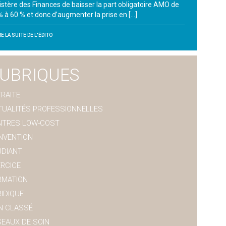
istère des Finances de baisser la part obligatoire AMO de
% à 60 % et donc d’augmenter la prise en […]
RE LA SUITE DE L'ÉDITO
UBRIQUES
RAITE
TUALITÉS PROFESSIONNELLES
NTRES LOW-COST
NVENTION
UDIANT
ERCICE
RMATION
IDIQUE
N CLASSÉ
SEAUX DE SOIN