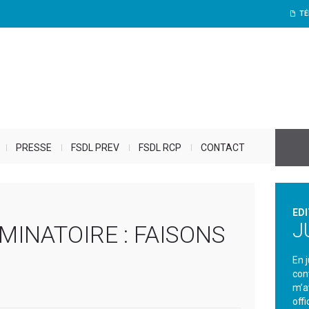
TÉ
PRESSE
FSDL PREV
FSDL RCP
CONTACT
EDI
J
MINATOIRE : FAISONS
En 
con
m’a
offi