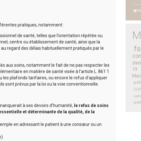
TO
fférentes pratiques, notamment :
M
sionnel de santé, telles que l’orientation répétée ou
nnel, centre ou établissement de santé, ainsi que la
fs
au regard des délais habituellement pratiqués par le
con
den
cès aux soins, notamment le fait de ne pas respecter les
19
lémentaire en matière de santé visée à l’article L. 861 1
Mari
u les plafonds tarifaires, ou encore le refus d’appliquer
poli
ils sont prévus par la loi ou la voie conventionnelle.
CLE
com
prof
é manquerait à ses devoirs d’humanité,
le refus de soins
sentielle et déterminante de la qualité, de la
exemple en adressant le patient à une consœur ou un
e)