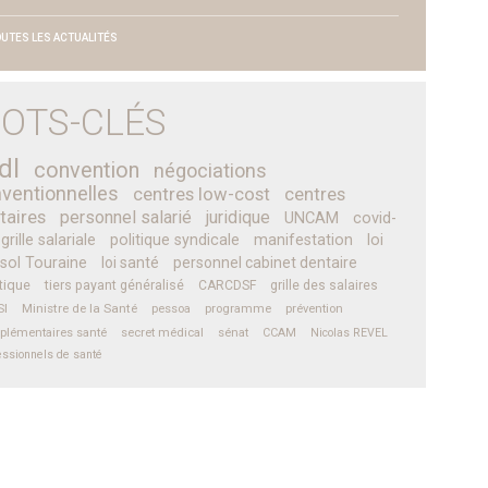
UTES LES ACTUALITÉS
OTS-CLÉS
dl
convention
négociations
ventionnelles
centres low-cost
centres
taires
personnel salarié
juridique
UNCAM
covid-
grille salariale
politique syndicale
manifestation
loi
sol Touraine
loi santé
personnel cabinet dentaire
tique
tiers payant généralisé
CARCDSF
grille des salaires
SI
Ministre de la Santé
pessoa
programme
prévention
plémentaires santé
secret médical
sénat
CCAM
Nicolas REVEL
essionnels de santé