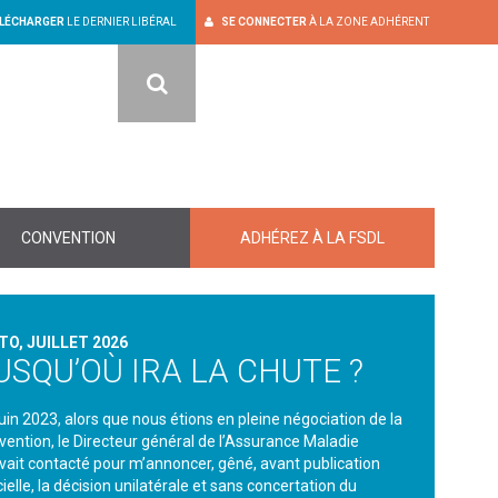
LÉCHARGER
LE DERNIER LIBÉRAL
SE CONNECTER
À LA ZONE ADHÉRENT
RECHERCHER
CONVENTION
ADHÉREZ À LA FSDL
TO, JUILLET 2026
USQU’OÙ IRA LA CHUTE ?
juin 2023, alors que nous étions en pleine négociation de la
vention, le Directeur général de l’Assurance Maladie
vait contacté pour m’annoncer, gêné, avant publication
cielle, la décision unilatérale et sans concertation du