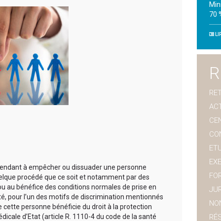
Min
70 
LI
R
RET
AC
CE
CO
ET
EX
e tendant à empêcher ou dissuader une personne
FO
uelque procédé que ce soit et notamment par des
 ou au bénéfice des conditions normales de prise en
JUR
té, pour l’un des motifs de discrimination mentionnés
NO
 cette personne bénéficie du droit à la protection
icale d’Etat (article R. 1110-4 du code de la santé
RÉ