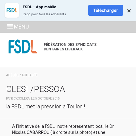
ADHÉREZ
RECH
FSDL - App mobile
×
Télécharger
L'app pour tous les adhérents
SE
MENU
CONNECTE
À LA
FÉDÉRATION DES SYNDICATS
DENTAIRES LIBÉRAUX
ZONE
ADHÉRENT
ACCUEIL
/
ACTUALITÉ
CLESI /PESSOA
PATRICK SOLERA, LE 5 OCTOBRE 2015
la FSDL met la pression à Toulon !
À l’initiative de la FSDL, notre représentant local, le Dr
Nicolas CABARROU ( à droite sur la photo) et une