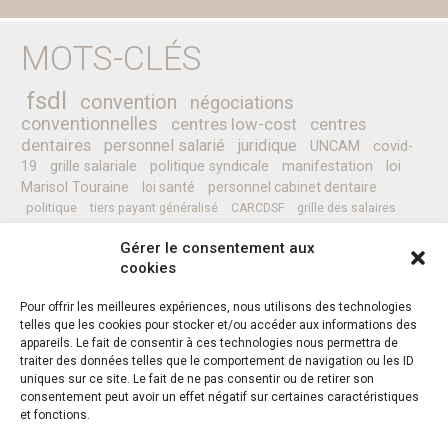
MOTS-CLÉS
fsdl
convention
négociations
conventionnelles
centres low-cost
centres
dentaires
personnel salarié
juridique
UNCAM
covid-
19
grille salariale
politique syndicale
manifestation
loi
Marisol Touraine
loi santé
personnel cabinet dentaire
politique
tiers payant généralisé
CARCDSF
grille des salaires
CLESI
Ministre de la Santé
pessoa
programme
prévention
Gérer le consentement aux
complémentaires santé
secret médical
sénat
CCAM
Nicolas REVEL
cookies
professionnels de santé
Pour offrir les meilleures expériences, nous utilisons des technologies
telles que les cookies pour stocker et/ou accéder aux informations des
appareils. Le fait de consentir à ces technologies nous permettra de
Instagram
Facebook
Twitter
traiter des données telles que le comportement de navigation ou les ID
uniques sur ce site. Le fait de ne pas consentir ou de retirer son
consentement peut avoir un effet négatif sur certaines caractéristiques
et fonctions.