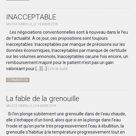
INACCEPTABLE
SALECK.ISABELLE, LE 16 MARS 2018
Les négociations conventionnelles sont à nouveau dans le feu
de l’actualité. A ce jour, ces propositions sont toujours
inacceptables: Inacceptables par manque de précisions sur les
données économiques, Inacceptables par manque de certitude
sur les volumes annoncés, Inacceptables car,une fois encore, un
remboursement majoré pour le patient n’est pas un gain
valorisant pour […]
[...]
Lire la suite
CONVENTION
La fable de la grenouille
SALECK.ISABELLE, LE 8 MARS 2018
Si l’on plonge subitement une grenouille dans de l’eau chaude,
elle s’échappe d’un bond, alors que si on la plonge dans l’eau
froide et qu’on porte très progressivement l’eau à ébullition, la
grenouille s’habitue à la température progressivement tout en