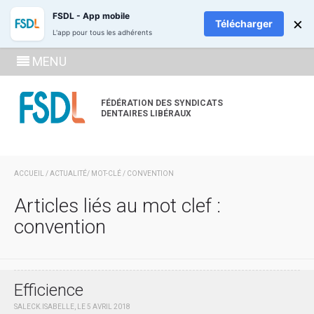
ADHÉREZ
RECH
FSDL - App mobile
×
Télécharger
L'app pour tous les adhérents
SE
MENU
CONNECTE
À LA
FÉDÉRATION DES SYNDICATS
DENTAIRES LIBÉRAUX
ZONE
ADHÉRENT
ACCUEIL
/
ACTUALITÉ
/ MOT-CLÉ / CONVENTION
Articles liés au mot clef :
convention
Efficience
SALECK.ISABELLE, LE 5 AVRIL 2018