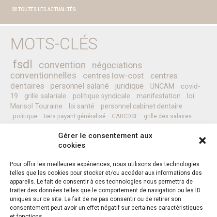
TOUTES LES ACTUALITÉS
MOTS-CLÉS
fsdl
convention
négociations
conventionnelles
centres low-cost
centres
dentaires
personnel salarié
juridique
UNCAM
covid-
19
grille salariale
politique syndicale
manifestation
loi
Marisol Touraine
loi santé
personnel cabinet dentaire
politique
tiers payant généralisé
CARCDSF
grille des salaires
CLESI
Ministre de la Santé
pessoa
programme
prévention
Gérer le consentement aux
complémentaires santé
secret médical
sénat
CCAM
Nicolas REVEL
cookies
professionnels de santé
Pour offrir les meilleures expériences, nous utilisons des technologies
telles que les cookies pour stocker et/ou accéder aux informations des
appareils. Le fait de consentir à ces technologies nous permettra de
Instagram
Facebook
Twitter
traiter des données telles que le comportement de navigation ou les ID
uniques sur ce site. Le fait de ne pas consentir ou de retirer son
consentement peut avoir un effet négatif sur certaines caractéristiques
et fonctions.