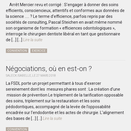
Arrêt Mercier revu et corrigé : S’engager à donner des soins
efficients, consciencieux, attentifs et conformes aux données de
la science ….. ? Le terme d’efficience, parfois repris par des
sociétés de consulting, Pascal Steichen en avait même nommé
son organisme de formation « efficiences odontologiques »,
interroge le chirurgien dentiste libéral en tant que gestionnaire
de […]
[...]
Lire la suite
CONVENTION
EXERCICE
Négociations, où en est-on ?
SALECK.ISABELLE, LE 27 MARS 2018
La FSDL porte un projet permettant à tous d’exercer
sereinement dont les mesures phares sont : La création d’une
mission de prévention Le triplement de la tarification opposable
des soins, triplement sur la restauration et les soins
pédodontiques, accompagné de la levée de l’opposabilité
encadrée sur l’endodontie et les actes de chirurgie. L’alignement
des bases de […]
[...]
Lire la suite
CONVENTION