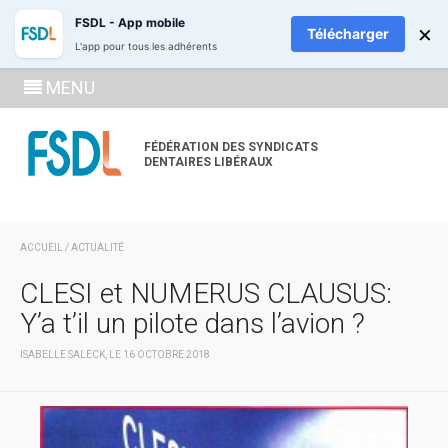
ADHÉREZ
RECH
FSDL - App mobile
×
Télécharger
L'app pour tous les adhérents
SE
MENU
CONNECTE
À LA
FÉDÉRATION DES SYNDICATS
DENTAIRES LIBÉRAUX
ZONE
ADHÉRENT
ACCUEIL
/
ACTUALITÉ
CLESI et NUMERUS CLAUSUS:
Y’a t’il un pilote dans l’avion ?
ISABELLE SALECK, LE 16 OCTOBRE 2018