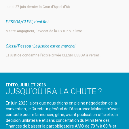
Lundi 27 juin dernier la Cour d'Appel d'Aix…
PESSOA/CLESI, c'est fini.
Maitre Augagneur, l'avocat de la FSDL nous livre…
Clessi/Pessoa : La justice est en marche!
La justice condamne l’école privée CLESI/PESSOA à verser…
EDITO, JUILLET 2026
JUSQU’OÙ IRA LA CHUTE ?
En juin 2023, alors que nous étions en pleine négociation de la
convention, le Directeur général de l’Assurance Maladie m’avait
contacté pour m’annoncer, gêné, avant publication officielle, la
décision unilatérale et sans concertation du Ministère des
Finances de baisser la part obligatoire AMO de 70 % à 60 % et