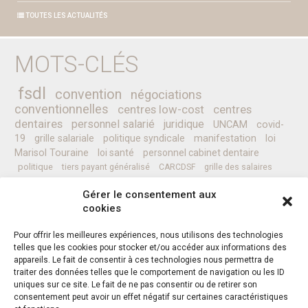
TOUTES LES ACTUALITÉS
MOTS-CLÉS
fsdl
convention
négociations
conventionnelles
centres low-cost
centres
dentaires
personnel salarié
juridique
UNCAM
covid-
19
grille salariale
politique syndicale
manifestation
loi
Marisol Touraine
loi santé
personnel cabinet dentaire
politique
tiers payant généralisé
CARCDSF
grille des salaires
CLESI
Ministre de la Santé
pessoa
programme
prévention
Gérer le consentement aux
complémentaires santé
secret médical
sénat
CCAM
Nicolas REVEL
cookies
professionnels de santé
Pour offrir les meilleures expériences, nous utilisons des technologies
telles que les cookies pour stocker et/ou accéder aux informations des
appareils. Le fait de consentir à ces technologies nous permettra de
Instagram
Facebook
Twitter
traiter des données telles que le comportement de navigation ou les ID
uniques sur ce site. Le fait de ne pas consentir ou de retirer son
consentement peut avoir un effet négatif sur certaines caractéristiques